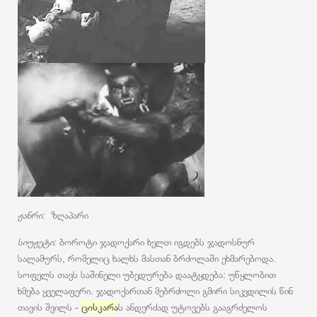
ჟანრი:
ზღაპარი
სიუჟეტი:
ბოროტი ჯადოქარი ხელთ იგდებს ჯადოსნურ
სალამურს, რომელიც ხალხს მასთან ბრძოლაში ეხმარებოდა.
სოფელს თავს საშინელი უბედურება დაატყდება: უწყლობით
ხმება ყველაფერი. ჯადოქართან მებრძოლი გმირი სიკვდილის წინ
თავის შვილს -
ცისკარა
ს ანდერძად უტოვებს გააგრძელოს