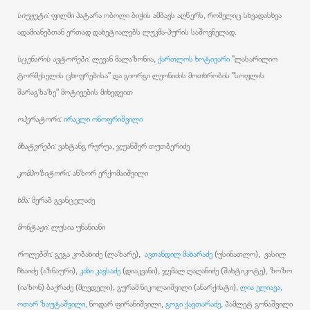
სიუჟეტი:
ფილმი პატარა ობოლი ბიჭის ამბავს აღწერს, რომელიც სხვადასხვა
ადამიანებთან ერთად დახეტიალებს ლუკმა-პურის საშოვნელად.
სცენარის ავტორები:
ლევან მალაზონია,
ქართლოს ხოტივარი
"ლასარილიო
ტორმესელის ცხოვრებისა" და გიორგი ლეონიძის მოთხრობის "სოფლის
შარაგზაზე" მოტივების მიხედვით
ოპერატორი:
ირაკლი ონოფრიშვილი
მხატვრები:
ვახტანგ რურუა, ჯუანშერ თუთბერიძე
კომპოზიტორი:
ანზორ ერქომაიშვილი
ხმა:
მერაბ გვანცელაძე
მონტაჟი:
ლუსია უნანიანი
როლებში:
გეგა კობახიძე (ლაზარე),
ავთანდილ მახარაძე
(უსინათლო), ვასილ
ჩხაიძე (აზნაური),
კახი კავსაძე
(დიაკვანი), ჯემალ ღაღანიძე (შახტიკოტე), ზოზო
(იაზონ) ბაქრაძე (მღვდელი), გურამ ნიკოლაიშვილი (ანარქისტი),
ლია ელიავა,
ოთარ ზაუტაშვილი,
ნოდარ ფირანიშვილი,
გოგი ქავთარაძე,
ჰამლეტ გონაშვილი