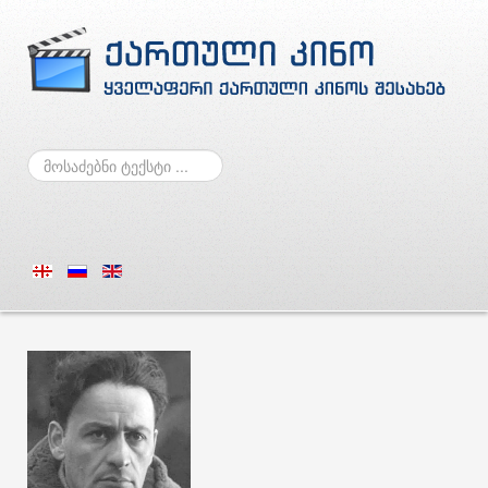
ძებნა