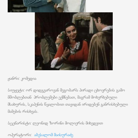
ჟანრი:
კომედია
სიუჟეტი:
ორ დიდგვაროვან მეგობარს პირადი ცხოვრების გამო
მშობლებთან პრობლემები ექმნებათ, მაგრამ მოხერხებული
მსახურის, სკაპენის წყალობით თავიდან ირიდებენ განრისხებული
მამების რისხვას.
სცენარისტი:
ლეონიდ ზორინი მოლიერის მიხედვით
ოპერატორი:
აბესალომ მაისურაძე