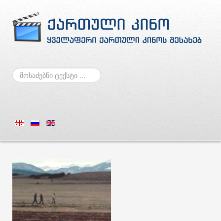
ძებნა