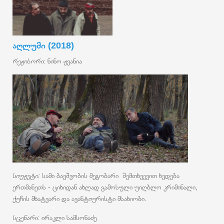
აღლუმი (2018)
რეჟისორი:
ნინო ჟვანია
სიუჟეტი:
სამი ბავშვობის მეგობარი შემთხვევით ხვდება
ერთმანეთს - ციხიდან ახლად გამოსული უიღბლო კრიმინალი,
ქუჩის მხატვარი და ავანტიურისტი მსახიობი.
სცენარი:
ირაკლი სამსონაძე