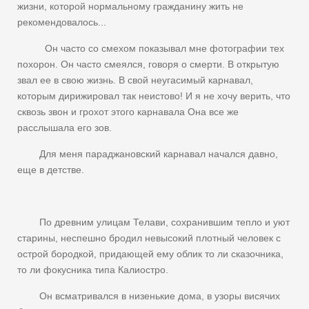
жизни, которой нормальному гражданину жить не
рекомендовалось...
Он часто со смехом показывал мне фотографии тех
похорон. Он часто смеялся, говоря о смерти. В открытую
звал ее в свою жизнь. В свой неугасимый карнавал,
которым дирижировал так неистово! И я не хочу верить, что
сквозь звон и грохот этого карнавала Она все же
расслышала его зов.
Для меня параджановский карнавал начался давно,
еще в детстве.
По древним улицам Телави, сохранившим тепло и уют
старины, неспешно бродил невысокий плотный человек с
острой бородкой, придающей ему облик то ли сказочника,
то ли фокусника типа Калиостро.
Он всматривался в низенькие дома, в узоры висячих