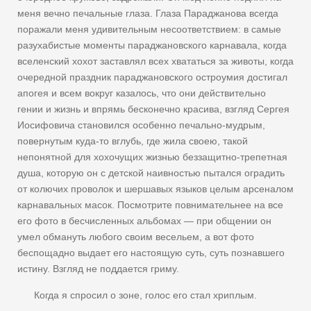
меня вечно печальные глаза. Глаза Параджанова всегда
поражали меня удивительным несоответствием: в самые
разухабистые моменты параджановского карнавала, когда
вселенский хохот заставлял всех хвататься за животы, когда
очередной праздник параджановского остроумия достигал
апогея и всем вокруг казалось, что они действительно
гении и жизнь и впрямь бесконечно красива, взгляд Сергея
Иосифовича становился особенно печально-мудрым,
повернутым куда-то вглубь, где жила своею, такой
непонятной для хохочущих жизнью беззащитно-трепетная
душа, которую он с детской наивностью пытался оградить
от колючих проволок и шершавых языков целым арсеналом
карнавальных масок. Посмотрите повнимательнее на все
его фото в бесчисленных альбомах — при общении он
умел обмануть любого своим весельем, а вот фото
беспощадно выдает его настоящую суть, суть познавшего
истину. Взгляд не поддается гриму.
Когда я спросил о зоне, голос его стал хриплым.