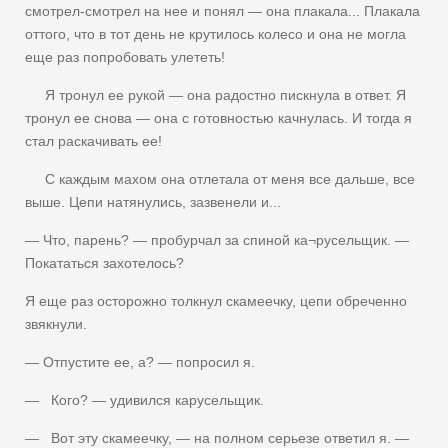
смотрел-смотрел на нее и понял — она плакала... Плакала
оттого, что в тот день не крутилось колесо и она не могла
еще раз попробовать улететь!
Я тронул ее рукой — она радостно пискнула в ответ. Я
тронул ее снова — она с готовностью качнулась. И тогда я
стал раскачивать ее!
С каждым махом она отлетала от меня все дальше, все
выше. Цепи натянулись, зазвенели и...
— Что, парень? — пробурчал за спиной ка¬русельщик. —
Покататься захотелось?
Я еще раз осторожно толкнул скамеечку, цепи обреченно
звякнули.
— Отпустите ее, а? — попросил я.
— Кого? — удивился карусельщик.
— Вот эту скамеечку, — на полном серьезе ответил я. —