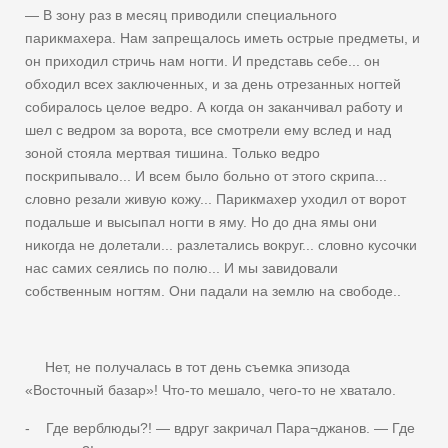
— В зону раз в месяц приводили специального
парикмахера. Нам запрещалось иметь острые предметы, и
он приходил стричь нам ногти. И представь себе... он
обходил всех заключенных, и за день отрезанных ногтей
собиралось целое ведро. А когда он заканчивал работу и
шел с ведром за ворота, все смотрели ему вслед и над
зоной стояла мертвая тишина. Только ведро
поскрипывало... И всем было больно от этого скрипа...
словно резали живую кожу... Парикмахер уходил от ворот
подальше и высыпал ногти в яму. Но до дна ямы они
никогда не долетали... разлетались вокруг... словно кусочки
нас самих сеялись по полю... И мы завидовали
собственным ногтям. Они падали на землю на свободе..
Нет, не получалась в тот день съемка эпизода
«Восточный базар»! Что-то мешало, чего-то не хватало.
- Где верблюды?! — вдруг закричал Пара¬джанов. — Где