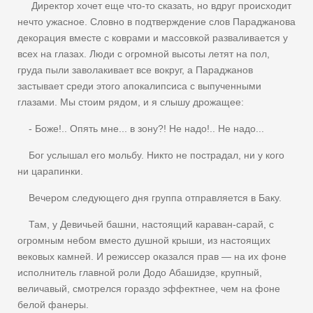
Директор хочет еще что-то сказать, но вдруг происходит
нечто ужасное. Словно в подтверждение слов Параджанова
декорация вместе с коврами и массовкой разваливается у
всех на глазах. Люди с огромной высоты летят на пол,
груда пыли заволакивает все вокруг, а Параджанов
застывает среди этого апокалипсиса с выпученными
глазами. Мы стоим рядом, и я слышу дрожащее:
- Боже!.. Опять мне... в зону?! Не надо!.. Не надо...
Бог услышал его мольбу. Никто не пострадал, ни у кого
ни царапинки.
Вечером следующего дня группа отправляется в Баку.
Там, у Девичьей башни, настоящий караван-сарай, с
огромным небом вместо душной крыши, из настоящих
вековых камней. И режиссер оказался прав — на их фоне
исполнитель главной роли Додо Абашидзе, крупный,
величавый, смотрелся гораздо эффектнее, чем на фоне
белой фанеры.