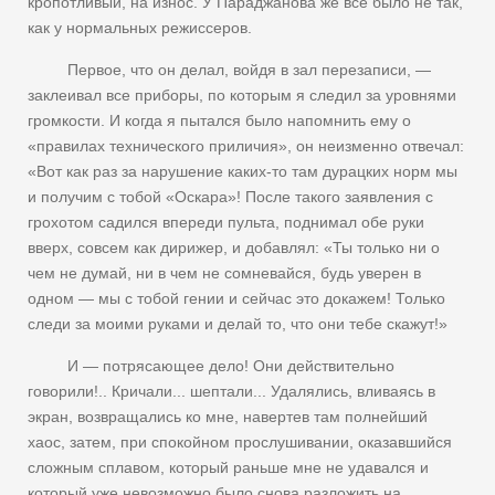
кропотливый, на износ. У Параджанова же все было не так,
как у нормальных режиссеров.
Первое, что он делал, войдя в зал перезаписи, —
заклеивал все приборы, по которым я следил за уровнями
громкости. И когда я пытался было напомнить ему о
«правилах технического приличия», он неизменно отвечал:
«Вот как раз за нарушение каких-то там дурацких норм мы
и получим с тобой «Оскара»! После такого заявления с
грохотом садился впереди пульта, поднимал обе руки
вверх, совсем как дирижер, и добавлял: «Ты только ни о
чем не думай, ни в чем не сомневайся, будь уверен в
одном — мы с тобой гении и сейчас это докажем! Только
следи за моими руками и делай то, что они тебе скажут!»
И — потрясающее дело! Они действительно
говорили!.. Кричали... шептали... Удалялись, вливаясь в
экран, возвращались ко мне, навертев там полнейший
хаос, затем, при спокойном прослушивании, оказавшийся
сложным сплавом, который раньше мне не удавался и
который уже невозможно было снова разложить на