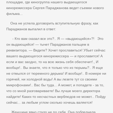
площадке, где киногруппа нашего выдающегося
кинорежиссера Сергея Параджанова ведет съемки нового
фильма...
Она не успела договорить вступительную фразу, как
Параджанов выпалил в ответ:
- Кто вам сказал все это?.. Я — «выдающийся»?! Это
он выдающийся! — тычет Параджанов пальцем в
реквизитора. — Видите? Хочет прославиться! Убьет сейчас
вашего выдающегося кинорежиссера — и прославится! А
если и вас заодно, то на всю жизнь себя обеспечит!., И
вообще!.. Вы знаете, что я только что из тюрьмы?.. Я еще
не отмылся от тюремного дерьма! И вообще!.. В номере ни
горячей, ни холодной воды! А вы лезете тут со своими
микрофонами!.. Вас бы туда... А может, и попадете - за то,
что со мной разговариваете! Вы лучше моего директора
найдите! Каких-то несчастных верблюдов не может... Пойду
сейчас... за любым углом сколько хочешь валяется!
Женщине явно стало не по себе. Она побледнела,