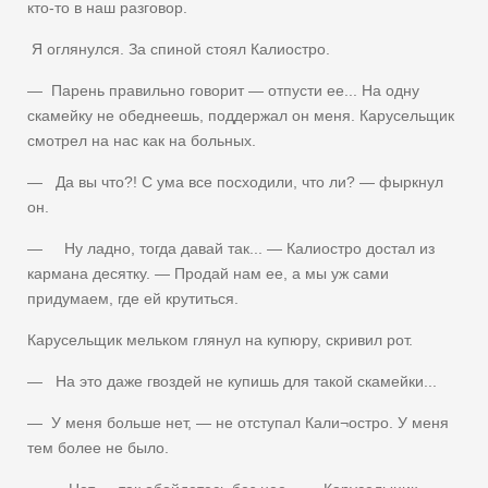
кто-то в наш разговор.
Я оглянулся. За спиной стоял Калиостро.
— Парень правильно говорит — отпусти ее... На одну
скамейку не обеднеешь, поддержал он меня. Карусельщик
смотрел на нас как на больных.
— Да вы что?! С ума все посходили, что ли? — фыркнул
он.
— Ну ладно, тогда давай так... — Калиостро достал из
кармана десятку. — Продай нам ее, а мы уж сами
придумаем, где ей крутиться.
Карусельщик мельком глянул на купюру, скривил рот.
— На это даже гвоздей не купишь для такой скамейки...
— У меня больше нет, — не отступал Кали¬остро. У меня
тем более не было.