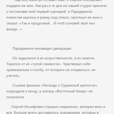
подарил ее мне. Как раз в те дни на нашей студии приняли
к постановке мой первый сценарий, и Параджанов,
поместив картину в рамку под стекло, протянул ее мне и
сказал: «Так и продолжай... И чтоб соловей твой пел
всегда...»
Параджанов ненавидел декорации.
Он задыхался в их искусственности, в их немоте.
Терялся от их «тупой лживости». Чувствовал себя
привязанным к столбу, от которого не оторваться, не
улететь.
Съемки фильма «Легенда о Сурамской крепости»
подходили к концу, а эпизод «Восточный базар» не
получался.
Сергей Иосифович страшно нервничал, материл всех и
вся. Больше всего доставалось художникам, которые в