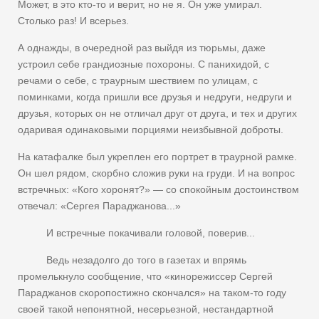
Может, в это кто-то и верит, но не я. Он уже умирал.
Столько раз! И всерьез.
А однажды, в очередной раз выйдя из тюрьмы, даже
устроил себе грандиозные похороны. С панихидой, с
речами о себе, с траурным шествием по улицам, с
поминками, когда пришли все друзья и недруги, недруги и
друзья, которых он не отличал друг от друга, и тех и других
одаривая одинаковыми порциями неизбывной доброты.
На катафалке был укреплен его портрет в траурной рамке.
Он шел рядом, скорбно сложив руки на груди. И на вопрос
встречных: «Кого хоронят?» — со спокойным достоинством
отвечал: «Сергея Параджанова...»
И встречные покачивали головой, поверив...
Ведь незадолго до того в газетах и впрямь
промелькнуло сообщение, что «кинорежиссер Сергей
Параджанов скоропостижно скончался» на таком-то году
своей такой непонятной, несерьезной, нестандартной