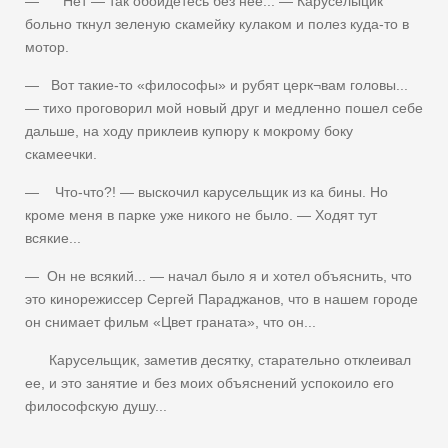
— Нет — так обойдетесь без нее... — Каруселыцик
больно ткнул зеленую скамейку кулаком и полез куда-то в
мотор.
— Вот такие-то «философы» и рубят церк¬вам головы...
— тихо проговорил мой новый друг и медленно пошел себе
дальше, на ходу приклеив купюру к мокрому боку
скамеечки.
— Что-что?! — выскочил карусельщик из ка бины. Но
кроме меня в парке уже никого не было. — Ходят тут
всякие...
— Он не всякий... — начал было я и хотел объяснить, что
это кинорежиссер Сергей Параджанов, что в нашем городе
он снимает фильм «Цвет граната», что он...
Карусельщик, заметив десятку, старательно отклеивал
ее, и это занятие и без моих объяснений успокоило его
философскую душу...