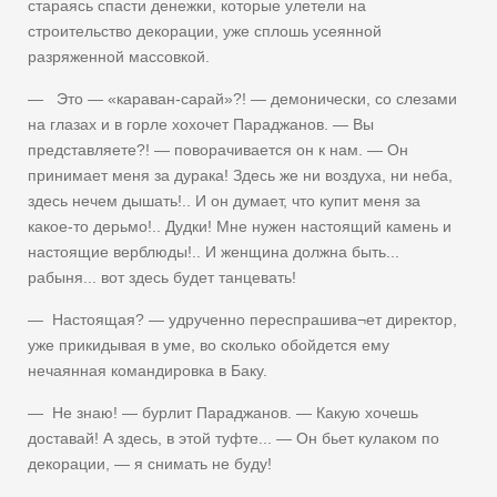
стараясь спасти денежки, которые улетели на
строительство декорации, уже сплошь усеянной
разряженной массовкой.
— Это — «караван-сарай»?! — демонически, со слезами
на глазах и в горле хохочет Параджанов. — Вы
представляете?! — поворачивается он к нам. — Он
принимает меня за дурака! Здесь же ни воздуха, ни неба,
здесь нечем дышать!.. И он думает, что купит меня за
какое-то дерьмо!.. Дудки! Мне нужен настоящий камень и
настоящие верблюды!.. И женщина должна быть...
рабыня... вот здесь будет танцевать!
— Настоящая? — удрученно переспрашива¬ет директор,
уже прикидывая в уме, во сколько обойдется ему
нечаянная командировка в Баку.
— Не знаю! — бурлит Параджанов. — Какую хочешь
доставай! А здесь, в этой туфте... — Он бьет кулаком по
декорации, — я снимать не буду!