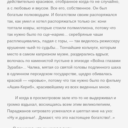
действительно красивое, отобранное когда-то не случайно,
а с любовью и вкусом. Все его, собственное. Он был
богатым полководцем. И богатством своим распоряжался
так, как умел и хотел распоряжаться только он: кони
топтали ковры, которые стоили полмиллиона, потому что
так нужно было по сце¬нарию... серебряные чаши
расплющивались, падая с горы, — так виделось режиссеру
крушение чьей-то судьбы... Тончайшие кольчуги, которым
место в самом капризном музее, раздирались вдрызг,
волочась по каменистой пустыне в эпизоде «Война глазами
Зураба»... Чалма, мятая со святой головы подлинного шаха
в одлинном персидском государстве, щедро обивалась
краской — «кровью», потому что так нужно было по фильму
«Ашик-Кериб», красивейшему из всех виденных мною.
И когда в просмотровом зале кто-то не выдерживал и
громко вздыхал, восхищаясь всем этим великолепием,
Параджанов хитровато усмехался и шептал мне на ухо:
«Ну и дурачье!.. Думают, что это настоящее богатство!..»