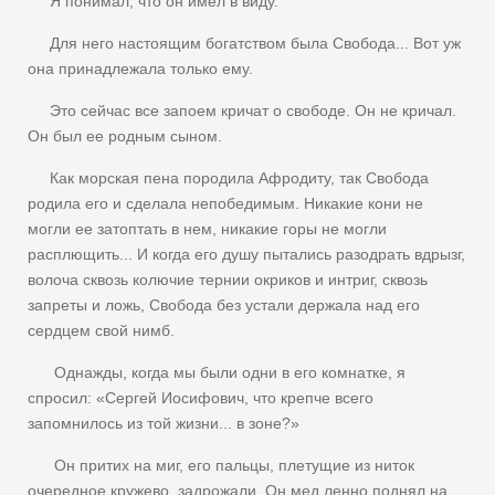
Я понимал, что он имел в виду.
Для него настоящим богатством была Свобода... Вот уж
она принадлежала только ему.
Это сейчас все запоем кричат о свободе. Он не кричал.
Он был ее родным сыном.
Как морская пена породила Афродиту, так Свобода
родила его и сделала непобедимым. Никакие кони не
могли ее затоптать в нем, никакие горы не могли
расплющить... И когда его душу пытались разодрать вдрызг,
волоча сквозь колючие тернии окриков и интриг, сквозь
запреты и ложь, Свобода без устали держала над его
сердцем свой нимб.
Однажды, когда мы были одни в его комнатке, я
спросил: «Сергей Иосифович, что крепче всего
запомнилось из той жизни... в зоне?»
Он притих на миг, его пальцы, плетущие из ниток
очередное кружево, задрожали. Он мед ленно поднял на