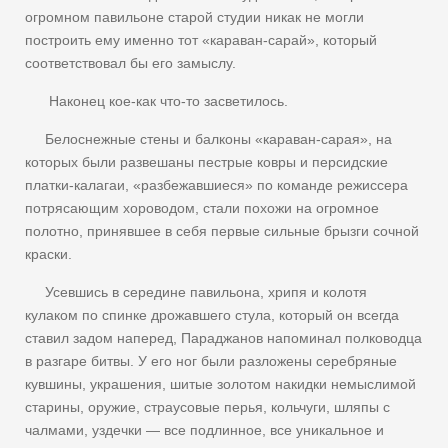
огромном павильоне старой студии никак не могли
построить ему именно тот «караван-сарай», который
соответствовал бы его замыслу.
Наконец кое-как что-то засветилось.
Белоснежные стены и балконы «караван-сарая», на
которых были развешаны пестрые ковры и персидские
платки-калагаи, «разбежавшиеся» по команде режиссера
потрясающим хороводом, стали похожи на огромное
полотно, принявшее в себя первые сильные брызги сочной
краски.
Усевшись в середине павильона, хрипя и колотя
кулаком по спинке дрожавшего стула, который он всегда
ставил задом наперед, Параджанов напоминал полководца
в разгаре битвы. У его ног были разложены серебряные
кувшины, украшения, шитые золотом накидки немыслимой
старины, оружие, страусовые перья, кольчуги, шляпы с
чалмами, уздечки — все подлинное, все уникальное и