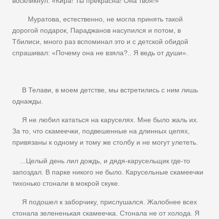
воскликнул: «Кира! Ты прекрасна! Она твоя!»
Муратова, естественно, не могла принять такой
дорогой подарок, Параджанов насупился и потом, в
Тбилиси, много раз вспоминал это и с детской обидой
спрашивал: «Почему она не взяла?.. Я ведь от души».
В Телави, в моем детстве, мы встретились с ним лишь
однажды.
Я не любил кататься на каруселях. Мне было жаль их.
За то, что скамеечки, подвешенные на длинных цепях,
привязаны к одному и тому же столбу и не могут улететь.
...Целый день лил дождь, и дядя-карусельщик где-то
запоздал. В парке никого не было. Карусельные скамеечки
тихонько стонали в мокрой скуке.
Я подошел к заборчику, прислушался. Жалобнее всех
стонала зелененькая скамеечка. Стонала не от холода. Я