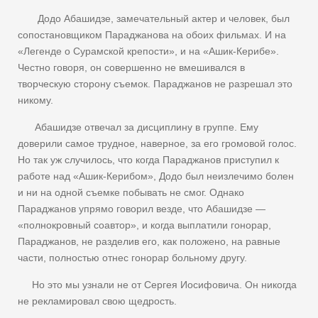
Додо Абашидзе, замечательный актер и человек, был
сопостановщиком Параджанова на обоих фильмах. И на
«Легенде о Сурамской крепости», и на «Ашик-Керибе».
Честно говоря, он совершенно не вмешивался в
творческую сторону съемок. Параджанов не разрешал это
никому.
Абашидзе отвечал за дисциплину в группе. Ему
доверили самое трудное, наверное, за его громовой голос.
Но так уж случилось, что когда Параджанов приступил к
работе над «Ашик-Керибом», Додо был неизлечимо болен
и ни на одной съемке побывать не смог. Однако
Параджанов упрямо говорил везде, что Абашидзе —
«полнокровный соавтор», и когда выплатили гонорар,
Параджанов, не разделив его, как положено, на равные
части, полностью отнес гонорар больному другу.
Но это мы узнали не от Сергея Иосифовича. Он никогда
не рекламировал свою щедрость.