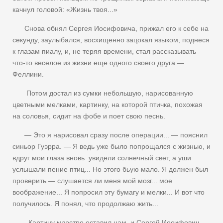
качнул головой: «Жизнь твоя...»
Снова обнял Сергея Иосифовича, прижал его к себе на
секунду, заулыбался, восхищенно зацокал языком, поднеся
к глазам пиалу, и, не теряя времени, стал рассказывать
что-то веселое из жизни еще одного своего друга —
Феллини.
Потом достал из сумки небольшую, нарисованную
цветными мелками, картинку, на которой птичка, похожая
на соловья, сидит на фобе и поет свою песнь.
— Это я нарисовал сразу после операции... — пояснил
синьор Гуэрра. — Я ведь уже было попрощался с жизнью, и
вдруг мои глаза вновь увидели солнечный свет, а уши
услышали пение птиц... Но этого бьую мало. Я должен был
проверить — слушается ли меня мой мозг... мое
воображение... Я попросил эту бумагу и мелки... И вот что
получилось. Я понял, что продолжаю жить...
Картину маэстро оставил нам, и Сергей Иосифович