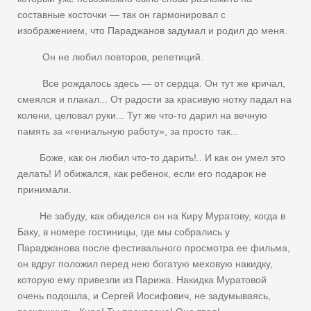
составные косточки — так он гармонировал с
изображением, что Параджанов задумал и родил до меня.
Он не любил повторов, репетиций.
Все рождалось здесь — от сердца. Он тут же кричал,
смеялся и плакал... От радости за красивую нотку падал на
колени, целовал руки... Тут же что-то дарил на вечную
память за «гениальную работу», за просто так...
Боже, как он любил что-то дарить!.. И как он умел это
делать! И обижался, как ребенок, если его подарок не
принимали.
Не забуду, как обиделся он на Киру Муратову, когда в
Баку, в номере гостиницы, где мы собрались у
Параджанова после фестивального просмотра ее фильма,
он вдруг положил перед нею богатую меховую накидку,
которую ему привезли из Парижа. Накидка Муратовой
очень подошла, и Сергей Иосифович, не задумываясь,