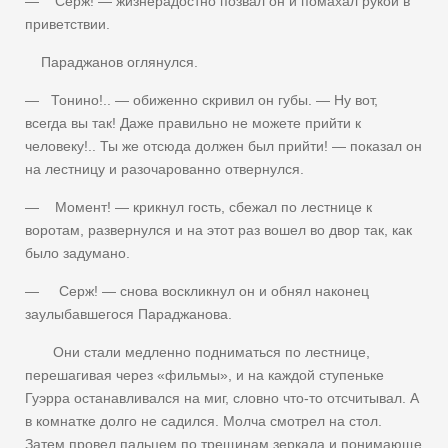
— Серж! — жизнерадостно позвал он и помахал рукой в
приветствии.
Параджанов оглянулся.
— Тонино!.. — обиженно скривил он губы. — Ну вот,
всегда вы так! Даже правильно не можете прийти к
человеку!.. Ты же отсюда должен был прийти! — показал он
на лестницу и разочарованно отвернулся.
— Момент! — крикнул гость, сбежал по лестнице к
воротам, развернулся и на этот раз вошел во двор так, как
было задумано.
— Серж! — снова воскликнул он и обнял наконец
заулыбавшегося Параджанова.
Они стали медленно подниматься по лестнице,
перешагивая через «фильмы», и на каждой ступеньке
Гуэрра останавливался на миг, словно что-то отсчитывал. А
в комнатке долго не садился. Молча смотрел на стол.
Затем провел пальцем по трещинам зеркала и понимающе