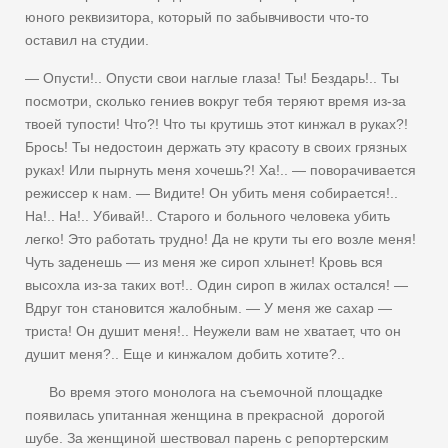
юного реквизитора, который по забывчивости что-то
оставил на студии.
— Опусти!.. Опусти свои наглые глаза! Ты! Бездарь!.. Ты
посмотри, сколько гениев вокруг тебя теряют время из-за
твоей тупости! Что?! Что ты крутишь этот кинжал в руках?!
Брось! Ты недостоин держать эту красоту в своих грязных
руках! Или пырнуть меня хочешь?! Ха!.. — поворачивается
режиссер к нам. — Видите! Он убить меня собирается!..
На!.. На!.. Убивай!.. Старого и больного человека убить
легко! Это работать трудно! Да не крути ты его возле меня!
Чуть заденешь — из меня же сироп хлынет! Кровь вся
высохла из-за таких вот!.. Один сироп в жилах остался! —
Вдруг тон становится жалобным. — У меня же сахар —
триста! Он душит меня!.. Неужели вам не хватает, что он
душит меня?.. Еще и кинжалом добить хотите?..
Во время этого монолога на съемочной площадке
появилась упитанная женщина в прекрасной дорогой
шубе. За женщиной шествовал парень с репортерским