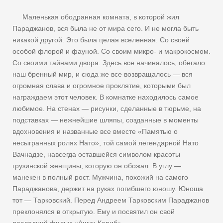
Маленькая ободранная комната, в которой жил
Параджанов, вся была не от мира сего. И не могла быть
никакой другой. Это была целая вселенная. Со своей
особой флорой и фауной. Со своим микро- и макрокосмом.
Со своими тайнами двора. Здесь все начиналось, обегало
наш бренный мир, и сюда же все возвращалось — вся
огромная слава и огромное проклятие, которыми был
награждаем этот человек. В комнатке находилось самое
любимое. На стенах — рисунки, сделанные в тюрьме, на
подставках — нежнейшие шляпы, созданные в моменты
вдохновения и названные все вместе «Памятью о
несыгранных ролях Нато», той самой легендарной Нато
Вачнадзе, навсегда оставшейся символом красоты
грузинской женщины, которую он обожал. В углу —
манекен в полный рост. Мужчина, похожий на самого
Параджанова, держит на руках погибшего юношу. Юноша
тот — Тарковский. Перед Андреем Тарковским Параджанов
преклонялся в открытую. Ему и посвятил он свой