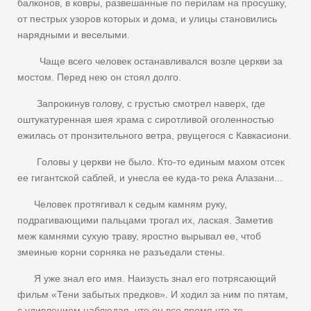
балконов, в ковры, развешанные по перилам на просушку,
от пестрых узоров которых и дома, и улицы становились
нарядными и веселыми.
Чаще всего человек останавливался возле церкви за
мостом. Перед нею он стоял долго.
Запрокинув голову, с грустью смотрел наверх, где
оштукатуренная шея храма с сиротливой оголенностью
ежилась от пронзительного ветра, рвущегося с Кавкасиони.
Головы у церкви не было. Кто-то единым махом отсек
ее гигантской саблей, и унесла ее куда-то река Алазани...
Человек протягивал к седым камням руку,
подрагивающими пальцами трогал их, лаская. Заметив
меж камнями сухую траву, яростно вырывал ее, чтоб
змеиные корни сорняка не разъедали стены.
Я уже знал его имя. Наизусть знал его потрясающий
фильм «Тени забытых предков». И ходил за ним по пятам,
с удивлением наблюдая, что он все время что-то