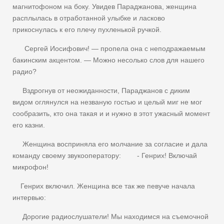
магнитофоном на боку. Увидев Параджанова, женщина
расплылась в отработанной улыбке и ласково
прикоснулась к его плечу пухленькой ручкой.
Сергей Иосифович! — пропела она с неподражаемым
бакинским акцентом. — Можно несолько слов для нашего
радио?
Вздрогнув от неожиданности, Параджанов с диким
видом оглянулся на незваную гостью и целый миг не мог
сообразить, кто она такая и и нужно в этот ужасный момент
его казни.
Женщина восприняла его молчание за согласие и дала
команду своему звукооператору: - Генрих! Включай
микрофон!
Генрих включил. Женщина все так же певуче начала
интервью:
Дорогие радиослушатели! Мы находимся на съемочной