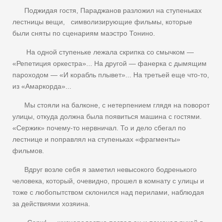
Поджидая гостя, Параджанов разложил на ступеньках
лестницы вещи, символизирующие фильмы, которые
были сняты по сценариям маэстро Тонино.
На одной ступеньке лежала скрипка со смычком —
«Репетиция оркестра»... На другой — фанерка с дымящим
пароходом — «И корабль плывет»... На третьей еще что-то,
из «Амаркорда»...
Мы стояли на балконе, с нетерпением глядя на поворот
улицы, откуда должна была появиться машина с гостями.
«Сержик» почему-то нервничал. То и дело сбегал по
лестнице и поправлял на ступеньках «фрагменты»
фильмов.
Вдруг возле себя я заметил невысокого бодренького
человека, который, очевидно, прошел в комнату с улицы и
тоже с любопытством склонился над перилами, наблюдая
за действиями хозяина.