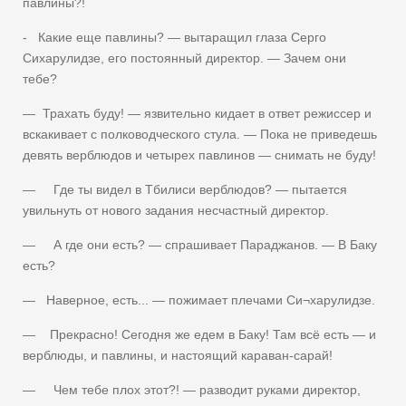
павлины?!
- Какие еще павлины? — вытаращил глаза Серго
Сихарулидзе, его постоянный директор. — Зачем они
тебе?
— Трахать буду! — язвительно кидает в ответ режиссер и
вскакивает с полководческого стула. — Пока не приведешь
девять верблюдов и четырех павлинов — снимать не буду!
— Где ты видел в Тбилиси верблюдов? — пытается
увильнуть от нового задания несчастный директор.
— А где они есть? — спрашивает Параджанов. — В Баку
есть?
— Наверное, есть... — пожимает плечами Си¬харулидзе.
— Прекрасно! Сегодня же едем в Баку! Там всё есть — и
верблюды, и павлины, и настоящий караван-сарай!
— Чем тебе плох этот?! — разводит руками директор,