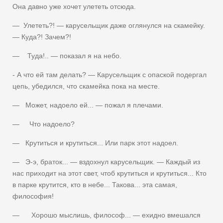
Она давно уже хочет улететь отсюда.
— Улететь?! — карусельщик даже оглянулся на скамейку.
— Куда?! Зачем?!
— Туда!.. — показал я на небо.
- А что ей там делать? — Карусельщик с опаской подергал
цепь, убедился, что скамейка пока на месте.
— Может, надоело ей... — пожал я плечами.
— Что надоело?
— Крутиться и крутиться... Или парк этот надоел.
— Э-э, браток... — вздохнул карусельщик. — Каждый из
нас приходит на этот свет, чтоб крутиться и крутиться... Кто
в парке крутится, кто в небе... Такова... эта самая,
философия!
— Хорошо мыслишь, философ... — ехидно вмешался