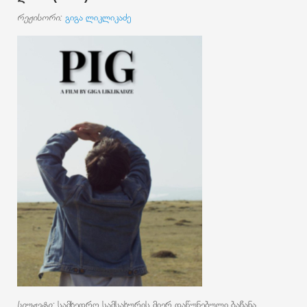
რეჟისორი:
გიგა ლიკლიკაძე
სიუჟეტი:
სამხედრო სამსახურის მიერ დაწუნებული ბაჩანა