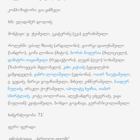
კომპოზიტორი:
გია ყანჩელი
ხმა:
ვლადიმერ დოლიძე
მონტაჟი:
ჯ. ჭეიშვილი, ეკატერინე (ეკა) გურამიშვილი
როლებში:
ვასილ ჩხაიძე (არდალიონი), გიორგი დათუნაშვილი
(სანდრო), გოჩა ლომაია (მიტო),
ბორის წიფურია
(მილიციელი),
დიმიტრი თაყაიშვილი
(რედაქტორი), ლევან (ლეო) სოხაშვილი
(ზაპოროჟეცის მფლობელი),
კახი კავსაძე
(ყვავილების
გამყიდველი),
ჟანრი ლოლაშვილი
(ედისონა),
ოთარ ზაუტაშვილი,
ვ. გეჯაძე, მარიკა გოგიჩაიშვილი, მიხეილ კინწურაშვილი,
ბაადურ
წულაძე,
ირაკლი ქოქრაშვილი,
იპოლიტე ხვიჩია,
თამარ
სხირტლაძე,
კოტე თოლორაია, ალექსანდრე ეძგვერაძე, ვაჟა
(სულთან) კვიტაიშვილი, ბონდო გოგინავა, გურამ ნიკოლაიშვილი
ხანგრძლივობა:
71'
ფერი:
ფერადი
კინოსტუდია „ქართული ფილმი“