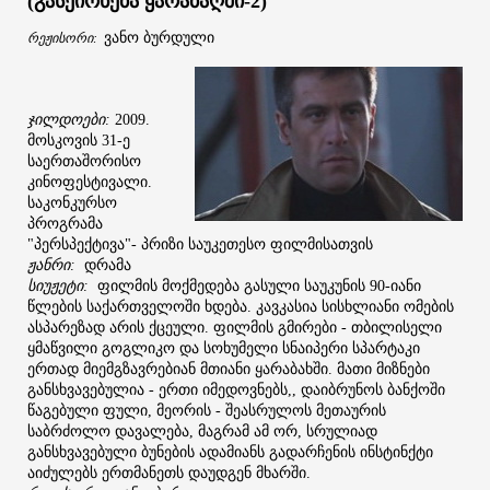
გასეირნება
ყარაბაღში
(
-2)
ვანო
ბურდული
რეჟისორი
:
ჯილდოები
:
2009.
მოსკოვის
ე
31-
საერთაშორისო
კინოფესტივალი
.
საკონკურსო
პროგრამა
პერსპექტივა
პრიზი
საუკეთესო
ფილმისათვის
"
"-
ჟანრი
დრამა
:
სიუჟეტი
ფილმის
მოქმედება
გასული
საუკუნის
იანი
:
90-
წლების
საქართველოში
ხდება
კავკასია
სისხლიანი
ომების
.
ასპარეზად
არის
ქცეული
ფილმის
გმირები
თბილისელი
.
-
ყმაწვილი
გოგლიკო
და
სოხუმელი
სნაიპერი
სპარტაკი
ერთად
მიემგზავრებიან
მთიანი
ყარაბახში
მათი
მიზნები
.
განსხვავებულია
ერთი
იმედოვნებს
დაიბრუნოს
ბანქოში
-
,,
წაგებული
ფული
მეორის
შეასრულოს
მეთაურის
,
-
საბრძოლო
დავალება
მაგრამ
ამ
ორ
სრულიად
,
,
განსხვავებული
ბუნების
ადამიანს
გადარჩენის
ინსტინქტი
აიძულებს
ერთმანეთს
დაუდგენ
მხარში
.