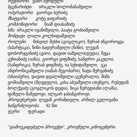
რეჟისორი
ვანო
ბურდული
:
სცენარისტი
ირაკლი
სოლომანაშვილი
:
ოპერატორი
გიორგი
ბერიძე
:
მხატვარი
კოტე
ჯაფარიძე
:
კომპოზიტორი
ნიაზ
დიასამიძე
:
ხმა
ირაკლი
ივანიშვილი
პაატა
გოძიაშვილი
:
,
მონტაჟი
ლალი
კოლხიდაშვილი
:
როლები
მიხეილ
მესხი
გოგლიკო
ზურაბ
ინგოროყვა
:
(
),
სპარტაკა
ნინი
ბადურაშვილი
ნინი
ლევან
(
),
(
),
დობორჯგინიძე
გიო
დავით
იაშვილი
დუდა
ნუცა
(
),
(
),
კუხიანიძე
იანა
გიორგი
ყიფშიძე
სანდრო
კაკულია
(
),
,
სანდრიკა
ზურაბ
ყიფშიძე
ია
სუხიტაშვილი
ეკა
(
),
,
,
ანდრონიკაშვილი
იანას
მეგობარი
ნატა
მურვანიძე
(
),
სნაიპერი
დავით
დვალიშვილი
გენერალი
მიშა
(
),
(
),
გომიაშვილი
მღვდელი
კახა
აბუაშვილი
თენგო
რუსუდან
(
),
(
),
ბოლქვაძე
გოგლიკოს
დედა
ნიკა
წერედიანი
ლაშა
(
),
(
),
ფიზული
მამედოვი
ილგარ
ჯახანგიროვი
,
პროდუსერები
ლევან
კორინთელი
არჩილ
გელოვანი
:
,
ხანგრძლივობა
წთ
:
82
ფერი
ფერადი
:
დამოუკიდებელი
პროექტი
ეროვნული
კინოცენტრი
"
",