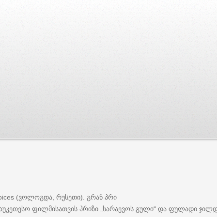
ვოლოგდა
რუსეთი
გრან
პრი
ices (
,
).
აუკეთესო
ფილმისათვის
პრიზი
სარაევოს
გული
და
ფულადი
ჯილ
„
“