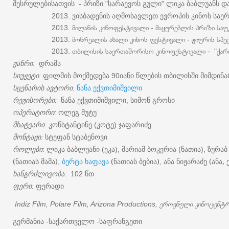
შესრულებისათვის
პრიზი
სარაევოს
გული
ლიკა
ბაბლუანს
დ
-
"
"
ვისბადენის
აღმოსავლეთ
ევროპის
კინოს
საე
2013.
2013. მილანის კინოფესტივალი - მაყურებლის პრიზი საუკეთ
2013. მონრეალის ახალი კინოს ფესტივალი - ჟიურის სპეც
2013. თბილისის საერთაშორისო კინოფესტივალი - "ქართული
ჟანრი
დრამა
:
სიუჟეტი
ფილმის
მოქმედება
იანი
წლების
თბილისში
მიმდინა
:
90
სცენარის
ავტორი
ნანა
ექვთიმიშვილი
:
რეჟისორები
ნანა
ექვთიმიშვილი
სიმონ
გროსი
:
,
ოპერატორი
ოლეგ
მუტუ
:
მხატვარი
კონსტანტინე
კოტე
ჯაფარიძე
:
(
)
მონტაჟი
სტეფან
სტაბენოვი
:
როლები
ლიკა
ბაბლუანი
ეკა
მარიამ
ბოკერია
ნათია
ზურაბ
:
(
),
(
),
(ნათიას მამა)
ბერტა
ხაფავა
(ნათიას ბებია)
ანა
ნიჟარაძე (ანა, 
,
,
ხანგრძლივობა
წთ
:
102
ფერი
ფერადი
:
Indiz Film, Polare Film, Arizona Productions, ეროვნული კინოცენტ
გერმანია
საქართველო
საფრანგეთი
-
-