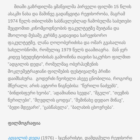
მთაში
გაზრდილმა
ყმაწვილმა
პირველი
ფილმი
წლის
15
ასაკში
ნახა
და
მაშინვე
გადაწყვიტა
რეჟისორობა
მაგრამ
,
წელს
თბილისში
სასწავლებლად
ჩამოსულმა
საბუთები
1974
შეცდომით
კინომცოდნეობის
ფაკულტეტზე
შეიტანა
და
მხოლოდ
მესამე
კურსზე
გადავიდა
სარეჟისორო
ფაკულტეტზე
ლანა
ღოღობერიძისა
და
ომარ
გვასალიას
,
სახელოსნოში
რომელიც
წელს
დაამთავრა
მან
ჯერ
,
1979
.
კიდევ
სტუდენტობისას
გამოიჩინა
თავისი
საკურსო
ფილმით
ადგილის
დედა
რომელმაც
ობერჰაუზენის
"
",
მოკლემეტრაჟიანი
ფილმების
ფესტივალზე
პრიზი
დაიმსახურა
გოდერძი
ჩეოხელი
ასევე
ცნობილია
როგორც
.
,
მწერალი
არის
ავტორი
წიგნებისა
წერილი
ნაძვებს
;
: ”
”,
ბინდისფერი
ხეობა
ადამიანთა
სევდა
მგელი
თევზის
”
”, ’
”, ”
”, ”
წერილები
მღვდლის
ცოდვა
შემინახე
დედაო
მიწავ
”, ”
”, ”
”,
ბედი
მდევარი
ცასწასვლა
ბალახის
ცხოვრება
”
”, ”
”, ”
”.
ფილმოგრაფია
ადგილის
დედა
სცენარისტი
დამდგმელი
რეჟისორი
(1976) -
,