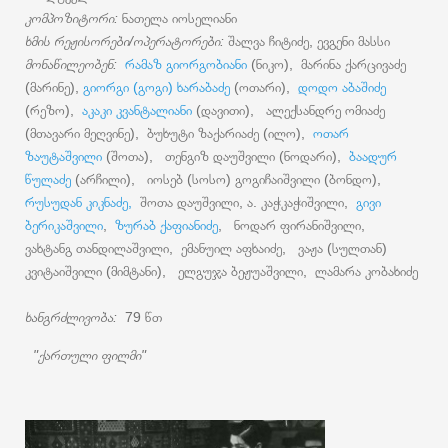
კომპოზიტორი:
ნათელა იოსელიანი
ხმის რეჟისორები/ოპერატორები:
შალვა ჩიტიძე, ევგენი მასსი
მონაწილეობენ:
რამაზ გიორგობიანი
(ნიკო), მარინა ქარცივაძე
(მარინე),
გიორგი (გოგი) ხარაბაძე
(ოთარი),
დოდო აბაშიძე
(რეზო),
აკაკი კვანტალიანი
(დავითი), ალექსანდრე ომიაძე
(მთავარი მეღვინე), ბუხუტი ზაქარიაძე (ილო),
ოთარ
ზაუტაშვილი
(შოთა), თენგიზ დაუშვილი (ნოდარი),
ბაადურ
წულაძე
(არჩილი), იოსებ (სოსო) გოგიჩაიშვილი (ბონდო),
რუსუდან კიკნაძე,
შოთა დაუშვილი, ა. კაჭკაჭიშვილი,
გივი
ბერიკაშვილი
,
ზურაბ ქაფიანიძე
, ნოდარ ფირანიშვილი,
ვახტანგ თანდილაშვილი, ემანუილ აფხაიძე, ვაჟა (სულთან)
კვიტაიშვილი (მიმტანი), ელგუჯა ბეჟუაშვილი, ლამარა კობახიძე
ხანგრძლივობა:
79 წთ
"ქართული ფილმი"