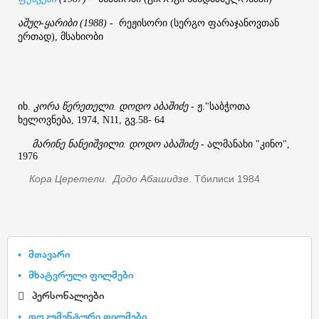
აშუღ
ყარიბი
რეჟისორი
სერგო
ფარაჯანოვთან
-
(1988)
-
(
ერთად
მსახიობი
),
იხ
კორა
წერეთელი
დოდო
აბაშიძე
ჟ
საბჭოთა
.
.
-
."
ხელოვნება
გვ
, 1974, N11,
.58- 64
მარინე
ნანეიშვილი
დოდო
აბაშიძე
ალმანახი
კინო
.
-
"
",
1976
Кора Церетели. Додо Абашидзе
. Тбилиси 1984
მთავარი
მხატვრული ფილმები
პერსონალიები
დოკუმენტური ფილმები