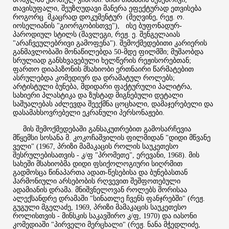
თავისუფალი, შეუზღუდავი მანერა ეფექტურად ეთვისება
როგორც მკაცრად დოკუმენტურ (მეღვინე, რეჟ. ო.
იოსელიანის "გიორგობისთვე"), ისე ბუფონადურ-
პაროდიულ სტილს (შავლეგი, რეჟ. ე. შენგელაიას
"არაჩვეულებრივი გამოფენა"). შემოქმედებითი კარიერის
განმავლობაში მონაწილებდა 50-მდე ფილმში; მუშაობდა
სრულიად განსხვავებული ხელწერის რეჟისორებთან;
ფართო დიაპაზონის მსახიობი ერთნაირი წარმატებით
ასრულებდა კომედიურ და დრამატულ როლებს;
არტისტული ბუნება, მდიდარი ფაქტურული პალიტრა,
სახიერი პლასტიკა და ზუსტად მიგნებული დეტალი
საშუალებას აძლევდა შეექმნა ცოცხალი, დამაჯერებელი და
დასამახსოვრებელი ეკრანული პერსონაჟები.
მის შემოქმედებაში განსაკუთრებით გამოსარჩევია
მწყემსი სოსანა მ. კოკოჩაშვილის ფილმიდან "დიდი მწვანე
ველი" (1967, პრიზი მამაკაცის როლის საუკეთესო
შესრულებისათვის - კ/ფ "პრომეთე", ერევანი, 1968). მის
სახეში მსახიობმა დიდი ფსიქოლოგიური სიღრმით
გადმოსცა წინაპართა ადათ-წესებისა და ბუნებასთან
ჰარმონიული არსებობის რღვევით შეშფოთებული
ადამიანის დრამა. მნიშვნელოვან როლებს შორისაა
ალექსანდრე დრამაში "სინათლე ჩვენს ფანჯრებში" (რეჟ.
გუგული მგელაძე, 1969, პრიზი მამაკაცის საუკეთესო
როლისთვის - მინსკის საკავშირო კ/ფ, 1970) და იასონი
კომედიაში "პირველი მერცხალი" (რეჟ. ნანა მჭედლიძე,