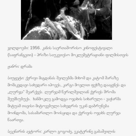
ჯილდოები:
1956. კანის საერთაშორისო კინოფესტივალი
(საფრანგეთი) - პრიზი საუკეთესო მოკლემეტრაჟიანი ფილმისთვის
ჟანრი:
დრამა
სიუჟეტი:
ქვრივი მაგდანას შვილებმა მიხომ და კატომ შარაზე
მომაკვდავი სახედარი იპოვეს, კარგი მოვლით ფეხზე დააყენეს და
„ლურჯა“ შეარქვეს. ლურჯამ წვრილშვილიან ქვრივს შრომა
შეუმსუბუქა. ხანმოკლე გამოდგა ოჯახის სიხარული - ვაჭარმა
მიტუამ თავისი მიტოვებული სახედრის უკან დაბრუნება
მოინდომა, სასამართლო მოისყიდა და ქვრივის ოჯახს ლურჯა
წაართვა.
სცენარის ავტორი:
კარლო გოგოძე, ეკატერინე გაბაშვილის