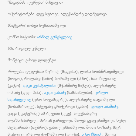
"მაგდანას ლურჯას" მიხედვით
ოპერატორები:
ლევ სუხოვი, ალექსანდრე დიღმელოვი
მხატვარი:
იოსებ სუმბათაშვილი
კომპოზიტორი:
არჩილ კერესელიძე
ხმა:
რაფიელ კეზელი
მონტაჟი:
ვასილ დოლენკო
როლები:
დუდუხანა წეროძე (მაგდანა), ლიანა მოისწრაფიშვილი
(სოფო), როლანდ (მიხო) ბორაშვილი (მიხო), ნანი ჩიქვინიძე
(კატო),
აკაკი კვანტალიანი
(მენახშირე მიტუა), ალექსანდრე
ომიაძე (გიგო პაპა),
აკაკი ვასაძე
(მამასახლისი),
კარლო
საკანდელიძე
(ვანო მოჯამაგირე), ალექსანდრე თაყაიშვილი
(მოსამართლე), სტეფანე გრიქუროვი (გაბო),
დოდო აბაშიძე
,
ცაცა (ეკატერინე) ამირეჯიბი (კეკე), ალექსანდრე
ალაზნისპირელი, მარიამ გარიყული, შალვა გედევანიშვილი, ნუნუ
მაჭავარიანი (თებრო), ვასილ კახნიაშვილი, შოთა ნოზაძე, მავრ
პიასეცკი, ირაკლი ქოქრაშვილი (გლეხი),
ნინო ჩხეიძე,
შალვა