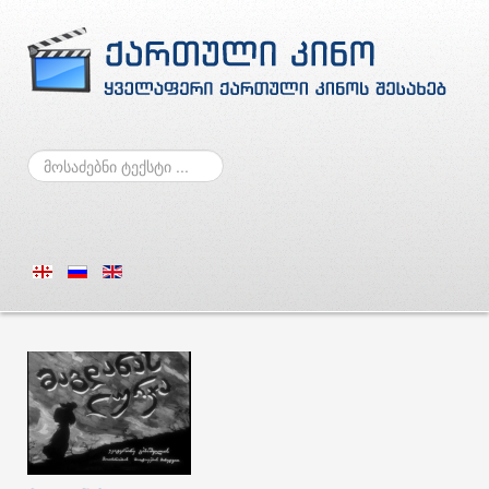
ძებნა