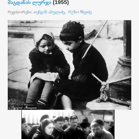
მაგდანას ლურჯა
(1955)
რეჟისორები:
თენგიზ აბულაძე
,
რეზო ჩხეიძე