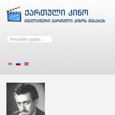
ძებნა