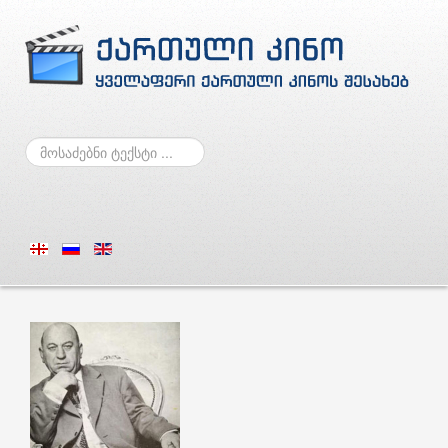
ძებნა